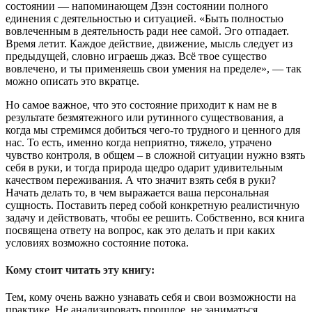
состоянии — напоминающем Дзэн состоянии полного
единения с деятельностью и ситуацией. «Быть полностью
вовлеченным в деятельность ради нее самой. Эго отпадает.
Время летит. Каждое действие, движение, мысль следует из
предыдущей, словно играешь джаз. Всё твое существо
вовлечено, и ты применяешь свои умения на пределе», — так
можно описать это вкратце.
Но самое важное, что это состояние приходит к нам не в
результате безмятежного или рутинного существования, а
когда мы стремимся добиться чего-то трудного и ценного для
нас. То есть, именно когда неприятно, тяжело, утрачено
чувство контроля, в общем – в сложной ситуации нужно взять
себя в руки, и тогда природа щедро одарит удивительным
качеством переживания. А что значит взять себя в руки?
Начать делать то, в чем выражается ваша персональная
сущность. Поставить перед собой конкретную реалистичную
задачу и действовать, чтобы ее решить. Собственно, вся книга
посвящена ответу на вопрос, как это делать и при каких
условиях возможно состояние потока.
Кому стоит читать эту книгу:
Тем, кому очень важно узнавать себя и свои возможности на
практике. Не анализировать прошлое, не заниматься