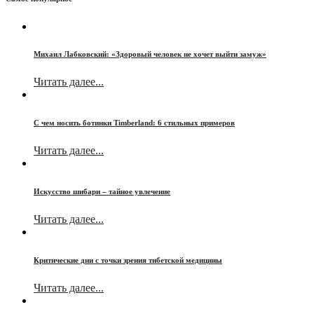
Михаил Лабковский: «Здоровый человек не хочет выйти замуж»
Читать далее...
С чем носить ботинки Timberland: 6 стильных примеров
Читать далее...
Искусство шибари – тайное увлечение
Читать далее...
Критические дни с точки зрения тибетской медицины
Читать далее...