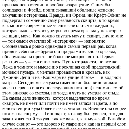
признак неврастении и вообще извращение. С ним был
солидарен и Фрейд, приписывавший обильные женские
эякуляции истеричкам. Правда, ни Фрейд, ни Крафт-Эбинг не
подвергали сомнению саму реальность сквирта, в то время
как многие современные ученые считают, что жидкость,
которая выделяется из уретры во время оргазма у некоторых
женщин, моча. Как можно спутать мочу и сквирт, лично мне
— той самой счастливой «истеричке» — непонятно.
Сомневалась я ровно однажды в самый первый раз, когда,
придя в себя после бурного и продолжительного оргазма,
обнаружила на простыне большое мокрое пятно. Первая
реакция — ужас: я описалась. Пусть от радости, но все же.
Лежа в темноте и мысленно проклиная свой предательский
мочевой пузырь, я мечтала провалиться в кровать, как
Джонни Депп и из «Кошмара на улице Вязов» — в водяной
матрас. Сегодня мы с мужем (именно он был виновником
моего первого и всех последующих потопов) вспоминаем об
этом эпизоде со смехом, но тогда я чуть не умерла от стыда.
На самом деле жидкость, которая выделяется во время
сквирта, не имеет или почти не имеет запаха и цвета, а по
консистенции куда более вязкая, чем моча. Внешне она скорее
похожа на сперму — Гиппократ, к слову, был уверен, что для
зачатия женский эякулят так же важен, как мужской. В любом
случае сквирт — это здорово (с ударением как на первый слог,