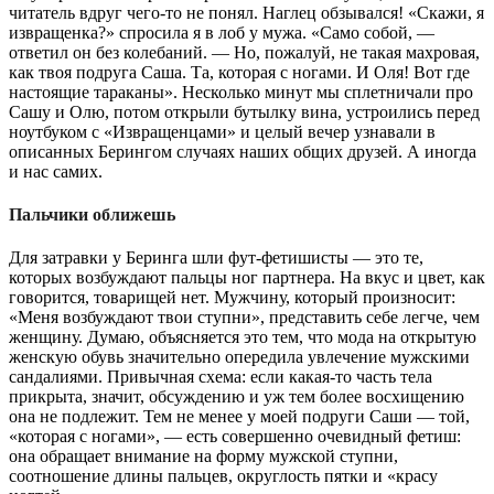
читатель вдруг чего-то не понял. Наглец обзывался! «Скажи, я
извращенка?» спросила я в лоб у мужа. «Само собой, —
ответил он без колебаний. — Но, пожалуй, не такая махровая,
как твоя подруга Саша. Та, которая с ногами. И Оля! Вот где
настоящие тараканы». Несколько минут мы сплетничали про
Сашу и Олю, потом открыли бутылку вина, устроились перед
ноутбуком с «Извращенцами» и целый вечер узнавали в
описанных Берингом случаях наших общих друзей. А иногда
и нас самих.
Пальчики оближешь
Для затравки у Беринга шли фут-фетишисты — это те,
которых возбуждают пальцы ног партнера. На вкус и цвет, как
говорится, товарищей нет. Мужчину, который произносит:
«Меня возбуждают твои ступни», представить себе легче, чем
женщину. Думаю, объясняется это тем, что мода на открытую
женскую обувь значительно опередила увлечение мужскими
сандалиями. Привычная схема: если какая-то часть тела
прикрыта, значит, обсуждению и уж тем более восхищению
она не подлежит. Тем не менее у моей подруги Саши — той,
«которая с ногами», — есть совершенно очевидный фетиш:
она обращает внимание на форму мужской ступни,
соотношение длины пальцев, округлость пятки и «красу