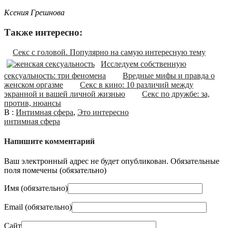
Ксения Грешнова
Также интересно:
Секс с головой. Популярно на самую интересную тему
Исследуем собственную
сексуальность: три феномена
Вредные мифы и правда о
женском оргазме
Секс в кино: 10 различий между
экранной и вашей личной жизнью
Секс по дружбе: за,
против, нюансы
В :
Интимная сфера
,
Это интересно
интимная сфера
Напишите комментарий
Ваш электронный адрес не будет опубликован. Обязательные
поля помечены (
обязательно
)
Имя (
обязательно
)
Email (
обязательно
)
Сайт