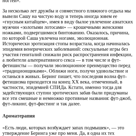
ногтей».
За несколько лет дружбы и совместного пляжного отдыха мы
вывели Сашу на чистую воду и теперь иногда зовем ее
«гнусным китайцем», имея в виду былое увлечение азиатских
мужчин «золотыми лотосами» — крошечными женскими
ножками, подвергшимися бинтованию. Оказалось, причина,
по которой Саша увлечена ногами, эволюционная.
Исторически эротизация стопы возрастала, когда начиналась
эпидемия венерических заболеваний: сексуальные игры без
участия гениталий снижали риск распространения инфекции,
а любители альтернативного секса — в том числе и фут-
фетишисты — получали эволюционное преимущество перед
«традиционщиками». Оближи ноги, получи удовольствие и
останься в живых. Беринг пишет, что последняя волна фут-
фетишизма приходится на конец XX века, отмеченный, в
частности, эпидемией СПИДа. Кстати, именно тогда для
задействующих ступни эротических забав были придуманы
все эти смешные и немножко противные названия: фут-джоб,
фут-ликинг, фут-фистинг и так далее.
Ароматерапия
«Есть люди, которых возбуждает запах подмышек», — это
утверждение Беринга уже про меня. Да, я одна их тех