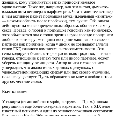
женщин, кому упомянутый запах приносит немалое
удовольствие. Такое же, например, как землистая, дымчато-
влажная нота ветивера в парфюмерии. Чем землистее ветивер
и чем активнее пахнет подмышка мужа (идеальный «винтаж»
— искомая область после пробежки), тем лучше. Оба запаха
действуют на меня определенным образом: обоняя их, я хочу
секса. Правда, о любви к подмышке говорить как-то неловко,
хотя объясняется она с точки зрения науки гораздо проще, чем
любовь к ветиверу: женщины воспринимают запахи своего
партнера как приятные, когда у двоих не совпадают аллели
генов ГКГ, главного комплекса гистосовместимости. Эти
гены кодируют белки, которые распознают родство, — иначе
говоря, отношение к запаху того или иного партнера может
уберечь женщину от инцеста. Автор книги с сожалением
утверждает, что аналогичных данных о девушках, с
удовольствием нюхающих сперму или пах своего мужчины,
пока не существует. Пусть обращается ко мне: я люблю и то и
другое, честное слово.
Бьет ключом
У сквирта (от английского squirt, «струя». — Пpuм.) плохая
репутация и еще более скверный маркетинг. Так, в XIX веке
известный психиатр и один из основоположников сексологии
Рихард фон Крафт-Эбинг писал, что сквирт — верный