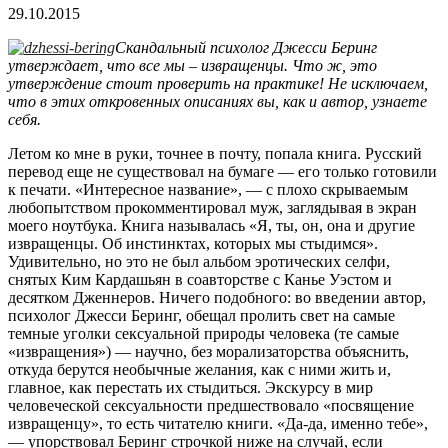
29.10.2015
Скандальный психолог Джесси Беринг
утверждает, что все мы – извращенцы. Что ж, это
утверждение стоит проверить на практике! Не исключаем,
что в этих откровенных описаниях вы, как и автор, узнаете
себя.
Летом ко мне в руки, точнее в почту, попала книга. Русский
перевод еще не существовал на бумаге — его только готовили
к печати. «Интересное название», — с плохо скрываемым
любопытством прокомментировал муж, заглядывая в экран
моего ноутбука. Книга называлась «Я, ты, он, она и другие
извращенцы. Об инстинктах, которых мы стыдимся».
Удивительно, но это не был альбом эротических селфи,
снятых Ким Кардашьян в соавторстве с Канье Уэстом и
десятком Дженнеров. Ничего подобного: во введении автор,
психолог Джесси Беринг, обещал пролить свет на самые
темные уголки сексуальной природы человека (те самые
«извращения») — научно, без морализаторства объяснить,
откуда берутся необычные желания, как с ними жить и,
главное, как перестать их стыдиться. Экскурсу в мир
человеческой сексуальности предшествовало «посвящение
извращенцу», то есть читателю книги. «Да-да, именно тебе»,
— упорствовал Беринг строчкой ниже на случай, если