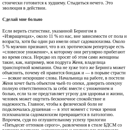
стоически готовится к худшему. Стыдиться нечего. Это
эволюция в действии.
Сделай мне больно
Если верить статистике, указанной Берингом в
«Извращенцах», около 11 % из нас, вне зависимости от пола и
возраста, хотя бы один раз имели опыт садомазохизма. Около
5 % мужчин признают, что в их эротическом репертуаре есть
«словесное унижение», к которому они регулярно прибегают
во время секса. Нередко их просят об этом сами женщины
такие, как, например, моя подруга Женя, владелица
транспортной компании. Она не хуже того же Беринга может
объяснить, почему ей нравится бондаж и — в порыве страсти
— всякие нехорошие слова. Начальница на работе, в постели
Женя хочет быть объектом чьей-то опеки, доверить опекуну
полную ответственность за себя: вместе с унижением и
болью, если та не представляет угрозу для здоровья и жизни,
человек может ощутить бесконечное спокойствие и
надежность. Главное, чтобы к физической боли не
подключалась душевная — в этот момент с точки зрения
психоанализа садомазохизм превращается в патологию.
Впрочем, судя по оглушительному успеху трилогии
«Пятьдесят оттенков серого», развлечения в стиле БДСМ со