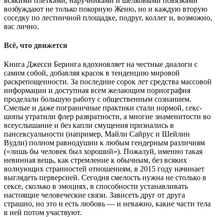
всякими плетками, наручниками и шелковыми повязками
возбуждают не только покорную Женю, но и каждую вторую
соседку по лестничной площадке, подруг, коллег и, возможно,
вас лично.
Всё, что движется
Книга Джесси Беринга вдохновляет на честные диалоги с
самим собой, добавляя красок в тенденцию мировой
раскрепощенности. За последние сорок лет средства массовой
информации и доступная всем желающим порнография
проделали большую работу с общественным сознанием.
Смелые и даже пограничные практики стали нормой, секс-
шопы утратили флер развратности, а многие знаменитости во
всеуслышание и без капли смущения признались в
пансексуальности (например, Майли Сайрус и Шейлин
Вудли) полном равнодушии к любым гендерным различиям
(«лишь бы человек был хороший»). Пожалуй, именно такая
невинная вещь, как стремление к обычным, без всяких
волнующих странностей отношениям, в 2015 году начинает
выглядеть перверсией. Сегодня смелость нужна не столько в
сексе, сколько в эмоциях, в способности устанавливать
настоящие человеческие связи. Зависеть друг от друга
страшно, но это и есть любовь — и неважно, какие части тела
в ней потом участвуют.