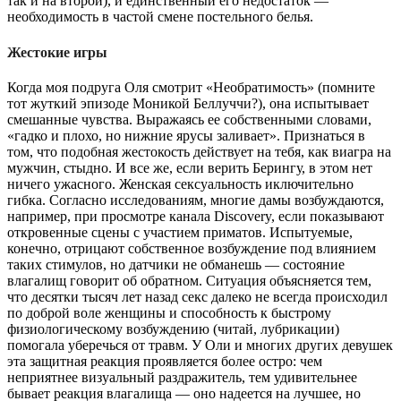
так и на второй), и единственный его недостаток —
необходимость в частой смене постельного белья.
Жестокие игры
Когда моя подруга Оля смотрит «Необратимость» (помните
тот жуткий эпизоде Моникой Беллуччи?), она испытывает
смешанные чувства. Выражаясь ее собственными словами,
«гадко и плохо, но нижние ярусы заливает». Признаться в
том, что подобная жестокость действует на тебя, как виагра на
мужчин, стыдно. И все же, если верить Берингу, в этом нет
ничего ужасного. Женская сексуальность иключительно
гибка. Согласно исследованиям, многие дамы возбуждаются,
например, при просмотре канала Discovery, если показывают
откровенные сцены с участием приматов. Испытуемые,
конечно, отрицают собственное возбуждение под влиянием
таких стимулов, но датчики не обманешь — состояние
влагалищ говорит об обратном. Ситуация объясняется тем,
что десятки тысяч лет назад секс далеко не всегда происходил
по доброй воле женщины и способность к быстрому
физиологическому возбуждению (читай, лубрикации)
помогала уберечься от травм. У Оли и многих других девушек
эта защитная реакция проявляется более остро: чем
неприятнее визуальный раздражитель, тем удивительнее
бывает реакция влагалища — оно надеется на лучшее, но