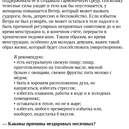
поддерживала её и создавала гармоничную среду. Поскольку
телесные силы уходят и тело как бы опустошается, у
женщины повышается Ветер, который может вызвать
судороги, боль, депрессию и беспокойство. Если избыток
Ветра не был усмирён, он может остаться в теле надолго и
быть причиной регулярных неприятных симптомов до и во
время менструации и, в конечном счёте, перерасти в
хроническое недомогание. Таким образом, во время
менструации, особенно для молодых девушек, важен такой
образ жизни, который будет способствовать умиротворению.
Я рекомендую:
• есть натуральную свежую пищу; пищу,
приготовленную на топлёном масле, мясной
бульон с овощами, свежие фрукты; пить молоко с
мёдом;
• быть в хорошем расположении духа, не
напрягаться, избегать стрессов;
• избегать плавания, работы в воде и в холодных
помещениях;
• оставаться в тепле, но не в жаре;
• избегать любого чрезмерного избытка или,
наоборот, недостатка 6 вкусов.
— Каковы причины нездоровых месячных?