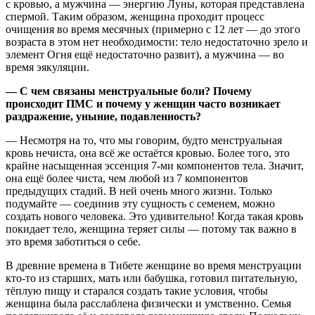
с кровью, а мужчина — энергию Луны, которая представлена
спермой. Таким образом, женщина проходит процесс
очищения во время месячных (примерно с 12 лет — до этого
возраста в этом нет необходимости: тело недостаточно зрело и
элемент Огня ещё недостаточно развит), а мужчина — во
время эякуляции.
— С чем связаны менструальные боли? Почему
происходит ПМС и почему у женщин часто возникает
раздражение, уныние, подавленность?
— Несмотря на то, что мы говорим, будто менструальная
кровь нечиста, она всё же остаётся кровью. Более того, это
крайне насыщенная эссенция 7-ми компонентов тела. Значит,
она ещё более чиста, чем любой из 7 компонентов
предыдущих стадий. В ней очень много жизни. Только
подумайте — соединив эту сущность с семенем, можно
создать нового человека. Это удивительно! Когда такая кровь
покидает тело, женщина теряет силы — потому так важно в
это время заботиться о себе.
В древние времена в Тибете женщине во время менструации
кто-то из старших, мать или бабушка, готовил питательную,
тёплую пищу и старался создать такие условия, чтобы
женщина была расслаблена физически и умственно. Семья