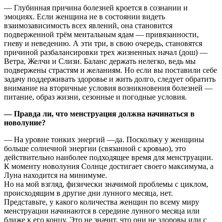
— Глубинная причина болезней кроется в сознании и
эмоциях. Если женщина не в состоянии видеть
взаимозависимость всех явлений, она становится
подверженной трём ментальным ядам — привязанности,
гневу и неведению. А эти три, в свою очередь, становятся
причиной разбалансировки трех жизненных начал (дош) —
Ветра, Желчи и Слизи. Баланс держать нелегко, ведь мы
подвержены страстям и желаниям. Но если вы поставили себе
задачу поддерживать здоровье и жить долго, следует обратить
внимание на вторичные условия возникновения болезней —
питание, образ жизни, сезонные и погодные условия.
— Правда ли, что менструация должна начинаться в
новолуние?
— На уровне тонких энергий —да. Поскольку у женщины
больше солнечной энергии (связанной с кровью), это
действительно наиболее подходящее время для менструации.
К моменту новолуния Солнце достигает своего максимума, а
Луна находится на минимуме.
Но на мой взгляд, физически значимой проблемы с циклом,
происходящим в другие дни лунного месяца, нет.
Представьте, у какого количества женщин по всему миру
менструации начинаются в середине лунного месяца или
ближе к его концу. Это не значит, что они не здоровы или с