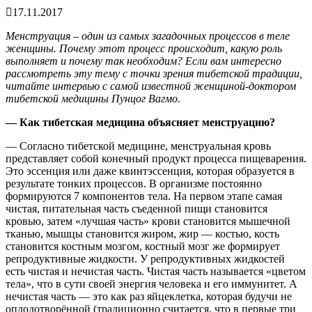
17.11.2017
Менструация – один из самых загадочных процессов в теле
женщины. Почему этот процесс происходит, какую роль
выполняет и почему так необходим? Если вам интересно
рассмотреть эту тему с точки зрения тибетской традиции,
читайте интервью с самой известной женщиной-доктором
тибетской медицины Пунцог Вагмо.
— Как тибетская медицина объясняет менструацию?
— Согласно тибетской медицине, менструальная кровь
представляет собой конечный продукт процесса пищеварения.
Это эссенция или даже квинтэссенция, которая образуется в
результате тонких процессов. В организме постоянно
формируются 7 компонентов тела. На первом этапе самая
чистая, питательная часть съеденной пищи становится
кровью, затем «лучшая часть» крови становится мышечной
тканью, мышцы становится жиром, жир — костью, кость
становится костным мозгом, костный мозг же формирует
репродуктивные жидкости. У репродуктивных жидкостей
есть чистая и нечистая часть. Чистая часть называется «цветом
тела», что в сути своей энергия человека и его иммунитет. А
нечистая часть — это как раз яйцеклетка, которая будучи не
оплодотворённой (традиционно считается, что в первые три