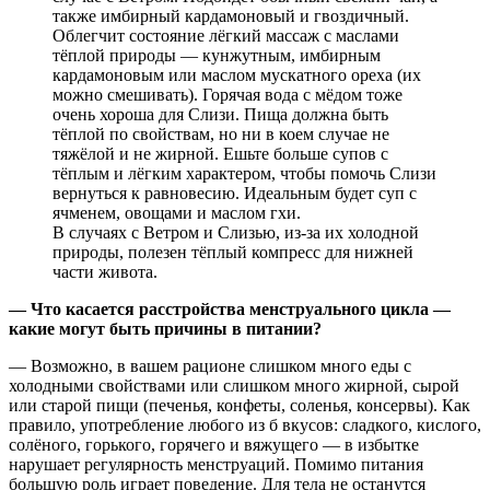
также имбирный кардамоновый и гвоздичный.
Облегчит состояние лёгкий массаж с маслами
тёплой природы — кунжутным, имбирным
кардамоновым или маслом мускатного ореха (их
можно смешивать). Горячая вода с мёдом тоже
очень хороша для Слизи. Пища должна быть
тёплой по свойствам, но ни в коем случае не
тяжёлой и не жирной. Ешьте больше супов с
тёплым и лёгким характером, чтобы помочь Слизи
вернуться к равновесию. Идеальным будет суп с
ячменем, овощами и маслом гхи.
В случаях с Ветром и Слизью, из-за их холодной
природы, полезен тёплый компресс для нижней
части живота.
— Что касается расстройства менструального цикла —
какие могут быть причины в питании?
— Возможно, в вашем рационе слишком много еды с
холодными свойствами или слишком много жирной, сырой
или старой пищи (печенья, конфеты, соленья, консервы). Как
правило, употребление любого из б вкусов: сладкого, кислого,
солёного, горького, горячего и вяжущего — в избытке
нарушает регулярность менструаций. Помимо питания
большую роль играет поведение. Для тела не останутся