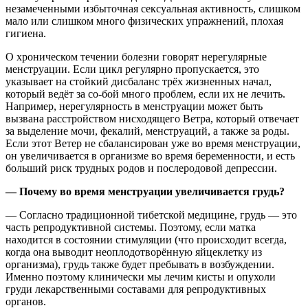
незамеченными избыточная сексуальная активность, слишком
мало или слишком много физических упражнений, плохая
гигиена.
О хроническом течении болезни говорят нерегулярные
менструации. Если цикл регулярно пропускается, это
указывает на стойкий дисбаланс трёх жизненных начал,
который ведёт за со-бой много проблем, если их не лечить.
Например, нерегулярность в менструации может быть
вызвана расстройством нисходящего Ветра, который отвечает
за выделение мочи, фекалий, менструаций, а также за роды.
Если этот Ветер не сбалансирован уже во время менструации,
он увеличивается в организме во время беременности, и есть
больший риск трудных родов и послеродовой депрессии.
— Почему во время менструации увеличивается грудь?
— Согласно традиционной тибетской медицине, грудь — это
часть репродуктивной системы. Поэтому, если матка
находится в состоянии стимуляции (что происходит всегда,
когда она выводит неоплодотворённую яйцеклетку из
организма), грудь также будет пребывать в возбуждении.
Именно поэтому клинически мы лечим кисты и опухоли
груди лекарственными составами для репродуктивных
органов.