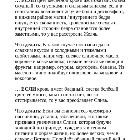
… ЕСЛИ
цвет месячной крови желтоватый, объём
скудный, со сгустками и сильным запахом, если в
гениталиях возникают жгучие боли и дискомфорт,
в нижнем районе матки / внутреннего бедра
ощущается скованность, кровеносные сосуды с
внутренней стороны бедра становятся более
заметными, то у вас расстроена Желчь.
Что делать
: В таком случае показана еда со
сладким вкусом и холодными и тяжёлыми
свойствами, например, свежее сливочное масло,
коровье и козье молоко, свежие некислые овощи и
фрукты: например, огурцы, картофель, бананы. Из
масел отлично подойдут оливковое, лавандовое и
кокосовое.
… ЕСЛИ
кровь имеет бледный, слегка белёсый
цвет, её много, запаха почти нет, легко
отстирывается, то у вас преобладает Слизь.
Что делать
: Если вы становитесь чрезмерно
пассивной, усталой, забывчивой, это также
признаки увеличения Слизи, которая будучи
холодной по природе, нуждается в теплом
питании и образе жизни, но более лёгких, чем в
случае с Ветром. Подойдёт обычный свежий чай, а