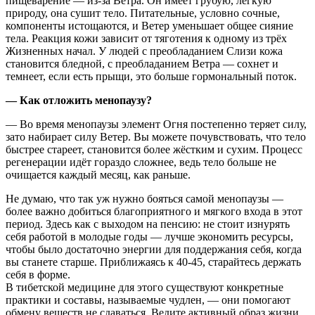
пищеварение — из-за Ветра. Он имеет грубую, лёгкую
природу, она сушит тело. Питательные, условно сочные,
компоненты истощаются, и Ветер уменьшает общее сияние
тела. Реакция кожи зависит от тяготения к одному из трёх
Жизненных начал. У людей с преобладанием Слизи кожа
становится бледной, с преобладанием Ветра — сохнет и
темнеет, если есть прыщи, это больше гормональный поток.
— Как отложить менопаузу?
— Во время менопаузы элемент Огня постепенно теряет силу,
зато набирает силу Ветер. Вы можете почувствовать, что тело
быстрее стареет, становится более жёстким и сухим. Процесс
регенерации идёт гораздо сложнее, ведь тело больше не
очищается каждый месяц, как раньше.
Не думаю, что так уж нужно бояться самой менопаузы —
более важно добиться благоприятного и мягкого входа в этот
период. Здесь как с выходом на пенсию: не стоит изнурять
себя работой в молодые годы — лучше экономить ресурсы,
чтобы было достаточно энергии для поддержания себя, когда
вы станете старше. Приближаясь к 40-45, старайтесь держать
себя в форме.
В тибетской медицине для этого существуют конкретные
практики и составы, называемые чудлен, — они помогают
обмену веществ не сдаваться. Ведите активный образ жизни,