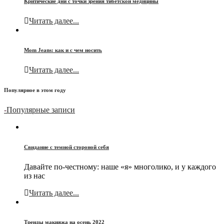
Критические дни с точки зрения тибетской медицины
Читать далее...
Mom Jeans: как и с чем носить
Читать далее...
Популярное в этом году
-
Популярные записи
Свидание с темной стороной себя
Давайте по-честному: наше «я» многолико, и у каждого
из нас
Читать далее...
Тренды макияжа на осень 2022