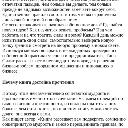
отпечатки пальцев. Чем больше вы делаете, тем больше
прежде не видимых возможностей замечаете вокруг себя.
Единственное правило состоит в том, что вы ограничены
лишь своей энергией и воображением.
От чего отталкиваться, начиная собственное дело? Где найти
новую идею? Как научиться решать проблемы? Над чем
работать и на что тратить силы и время? Каждый день можно
испытывать свои силы, самостоятельно выбирать новую
точку зрения и смотреть на любую проблему в новом свете.
Используя множество ярких и неожиданных примеров из
собственной практики ученого и предпринимателя, Тина
Силиг рассказывает о нестандартном подходе к решению
бизнес-проблем, прорывном мышлении и инновациях в
бизнесе.
Почему книга достойна прочтения
Потому что в ней замечательно сочетаются мудрость и
вдохновение: именно этого сочетания мы ждем от лекций по
саморазвитию и креативности, и согласны платить за них
больше, чем стоит книга, но при этом книгу можно читать
долго, она всегда с вами.
Как пишет автор: «Книга разрешает вам подвергать сомнению
общепринятую мудрость и заново переоценивать правила, по