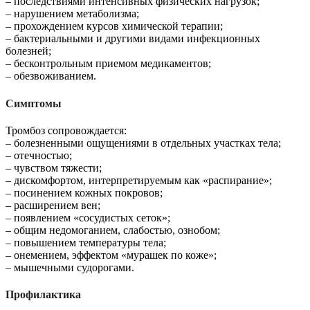
– последствиями интенсивных физических нагрузок;
– нарушением метаболизма;
– прохождением курсов химической терапии;
– бактериальными и другими видами инфекционных
болезней;
– бесконтрольным приемом медикаментов;
– обезвоживанием.
Симптомы
Тромбоз сопровождается:
– болезненными ощущениями в отдельных участках тела;
– отечностью;
– чувством тяжести;
– дискомфортом, интерпретируемым как «распирание»;
– посинением кожных покровов;
– расширением вен;
– появлением «сосудистых сеток»;
– общим недомоганием, слабостью, ознобом;
– повышением температуры тела;
– онемением, эффектом «мурашек по коже»;
– мышечными судорогами.
Профилактика