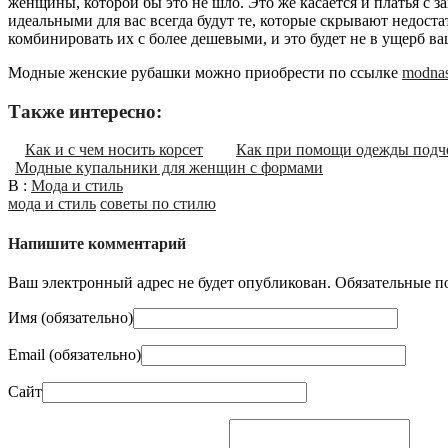
женщины, которой бы это не шло. Это же касается и платья с 
идеальными для вас всегда будут те, которые скрывают недост
комбинировать их с более дешевыми, и это будет не в ущерб ва
Модные женские рубашки можно приобрести по ссылке
modnas
Также интересно:
Как и с чем носить корсет
Как при помощи одежды подче
Модные купальники для женщин с формами
В :
Мода и стиль
мода и стиль
советы по стилю
Напишите комментарий
Ваш электронный адрес не будет опубликован. Обязательные п
Имя (
обязательно
)
Email (
обязательно
)
Сайт