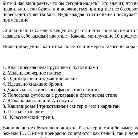
Битый час выбираете, что бы сегодня надеть? Это значит, что
правильно, если будете придерживаться принципа: все базовые 
перестанет существовать. Ведь каждая из этих вещей послужит
применение.
Списки ваших базовых вещей будут отличаться в зависимости от
задавать себе каждый квартал: «Каковы мои лучшие 10 предмет
Нижеприведенная картинка является примером такого выбора на 
1. Классическая белая рубашка с пуговицами
2. Маленькое черное платье
3. Однобортный пиджак или жакет
4. Идеально сидящие брюки
5. Джинсы классического фасона или скинни
6: Полосатая футболка с рукавами в бретонском стиле
7. Юбка-карандаш или А-силуэта
8. Кашемировый трикотажный свитер и / или кардиган
9. Платье с запахом
10. Классический тренч.
Ваши вещи не обязательно должны быть черными и белыми; вмес
бежевый… С ними прекрасно сочетаются как белый, так и черн