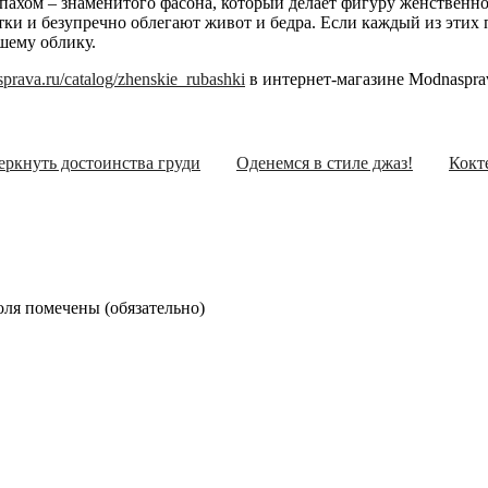
запахом – знаменитого фасона, который делает фигуру женствен
атки и безупречно облегают живот и бедра. Если каждый из этих
шему облику.
prava.ru/catalog/zhenskie_rubashki
в интернет-магазине Modnasprav
ркнуть достоинства груди
Оденемся в стиле джаз!
Кокт
оля помечены (
обязательно
)