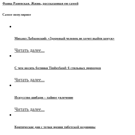
Фаина Раневская. Жизнь, рассказанная ею самой
Самое популярное
Михаил Лабковский: «Здоровый человек не хочет выйти замуж»
Читать далее...
С чем носить ботинки Timberland: 6 стильных примеров
Читать далее...
Искусство шибари – тайное увлечение
Читать далее...
Критические дни с точки зрения тибетской медицины