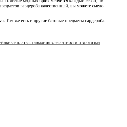
ной. Понятие модных брюк меняется каждый сезон, но
 предметов гардероба качественный, вы можете смело
a. Там же есть и другие базовые предметы гардероба.
ейльные платья: гармония элегантности и эротизма