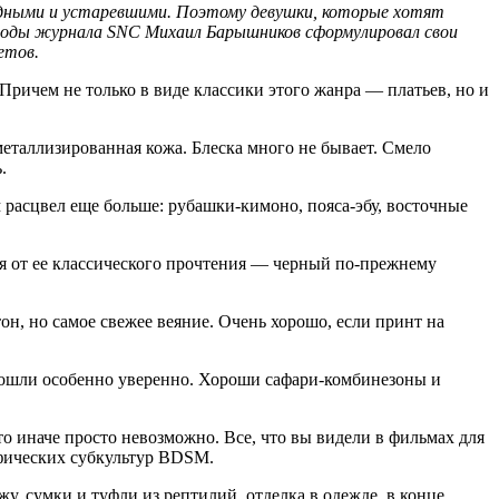
одными и устаревшими. Поэтому девушки, которые хотят
моды журнала SNC Михаил Барышников сформулировал свои
етов.
ичем не только в виде классики этого жанра — платьев, но и
металлизированная кожа. Блеска много не бывает. Смело
.
 расцвел еще больше: рубашки-кимоно, пояса-эбу, восточные
тся от ее классического прочтения — черный по-прежнему
он, но самое свежее веяние. Очень хорошо, если принт на
 вошли особенно уверенно. Хороши сафари-комбинезоны и
 иначе просто невозможно. Все, что вы видели в фильмах для
ифических субкультур BDSМ.
, сумки и туфли из рептилий, отделка в одежде, в конце