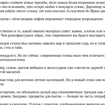
улярно создает новые тренды, тем самым делая вчерашние нем
и отслеживать, что остро модно в текущем сезоне. Директор 
я азбука этого сезона: от классических А-силуэтов до Ярких цв
атья с облегающим лифом переживает очередное возрождение. Пр
ественно и то, какой именно материал сияет: камни, хлопок или 
Чем разнофактурнее образ, тем современнее вы будете выглядеть
ндов сезона был активно заявлен еще в прошлом году, но в этом
, гэта и таби.
 ненадолго. Но не сейчас: современная готика мало чем отличае
котехнологична.
р, сумок, цветов мейкапа и аксессуаров уже совсем не дурной т
угой масштаб.
вая тема для весенне-летних коллекций. Но в новый сезон они
ня.
торечие, но обозначить целый ряд синонимичных трендов как-то
е ремни, бандажи, предметы для пыток — больше не часть спец
чному календарю. Платья с принтом, изображающим змеиную кожу