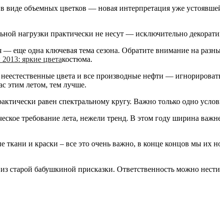
в виде объемных цветков — новая интерпретация уже устоявшейс
ой нагрузки практически не несут — исключительно декоративн
я — еще одна ключевая тема сезона. Обратите внимание на разн
костюма.
неестественные цвета и все производные нефти — игнорировать 
с этим летом, тем лучше.
практически равен спектральному кругу. Важно только одно усло
еское требование лета, нежели тренд. В этом году ширина ва
 ткани и краски – все это очень важно, в конце концов мы их н
из старой бабушкиной присказки. Ответственность можно нести н