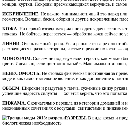
концов, куртки. Покровы пресмыкающихся вернулись, и самое 
ИСКРИВЛЕНИЕ.
Не важно, минималистичный это наряд или
геометрии. Воланы, баски, оборки и другие искривленные пло
КОЖА
. На первый взгляд материал не годится для весенне-ле
показах. Не бойтесь перегреться — обработка кожи сейчас не у
ЛИНИИ.
Очень важный тренд. Если раньше глаза резало от об
расходящиеся в разные стороны, частые и редкие полоски — од
МОНОХРОМ.
Совсем не подразумевает серость, как можно бы
цвете. Идеально, если цвет «открытый». Максимально хорошо, 
НЕВЕСОМОСТЬ.
Не столько физическая постоянная за преде
моде и как самостоятельное явление, и как дополнение к плот
ОБЪЕМ.
Широкие и раздутые у плеча, суженные книзу рукава 
успевшие надоесть силуэты — хочется верить, что это попытк
ПИЖАМА.
Окончательно перешла из категории домашней и и
неожиданных сочетаниях с косухами, свитшотами и пиджаками
РАЗРЕЗЫ.
В виде косых и прод
биологическая необходимость.