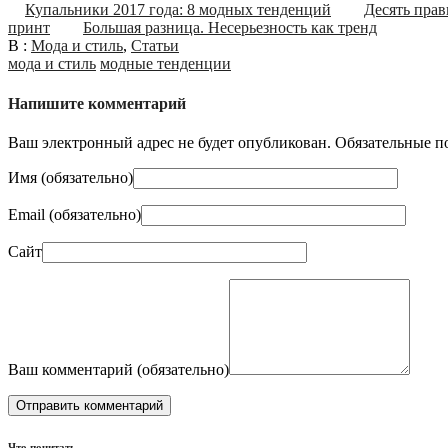
Купальники 2017 года: 8 модных тенденций
Десять прав
принт
Большая разница. Несерьезность как тренд
В :
Мода и стиль
,
Статьи
мода и стиль
модные тенденции
Напишите комментарий
Ваш электронный адрес не будет опубликован. Обязательные п
Имя (
обязательно
)
Email (
обязательно
)
Сайт
Ваш комментарий (
обязательно
)
Что почитать