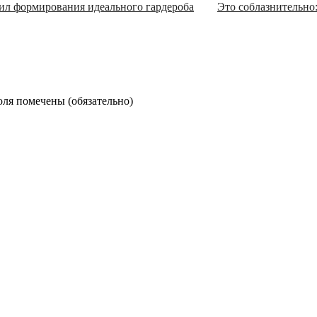
ил формирования идеального гардероба
Это соблазнительно
оля помечены (
обязательно
)