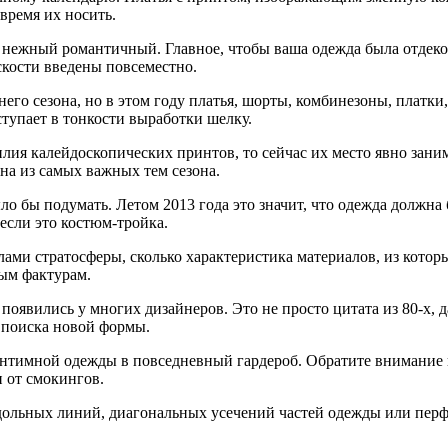
время их носить.
 нежный романтичный. Главное, чтобы ваша одежда была отдек
скости введены повсеместно.
тнего сезона, но в этом году платья, шорты, комбинезоны, платк
ступает в тонкости выработки шелку.
илия калейдоскопических принтов, то сейчас их место явно зан
на из самых важных тем сезона.
ло бы подумать. Летом 2013 года это значит, что одежда должна
если это костюм-тройка.
лами стратосферы, сколько характеристика материалов, из кото
ным фактурам.
появились у многих дизайнеров. Это не просто цитата из 80-х,
а поиска новой формы.
нтимной одежды в повседневный гардероб. Обратите внимание н
 от смокингов.
ольных линий, диагональных усечений частей одежды или перфо