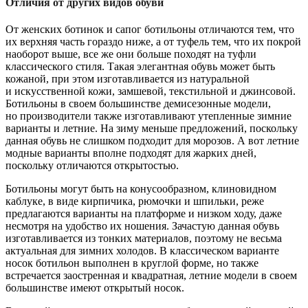
Отличия от других видов обуви
От женских ботинок и сапог ботильоны отличаются тем, что
их верхняя часть гораздо ниже, а от туфель тем, что их покрой
наоборот выше, все же они больше походят на туфли
классического стиля. Такая элегантная обувь может быть
кожаной, при этом изготавливается из натуральной
и искусственной кожи, замшевой, текстильной и джинсовой.
Ботильоны в своем большинстве демисезонные модели,
но производители также изготавливают утепленные зимние
варианты и летние. На зиму меньше предложений, поскольку
данная обувь не слишком подходит для морозов. А вот летние
модные варианты вполне подходят для жарких дней,
поскольку отличаются открытостью.
Ботильоны могут быть на конусообразном, клиновидном
каблуке, в виде кирпичика, рюмочки и шпильки, реже
предлагаются варианты на платформе и низком ходу, даже
несмотря на удобство их ношения. Зачастую данная обувь
изготавливается из тонких материалов, поэтому не весьма
актуальная для зимних холодов. В классическом варианте
носок ботильон выполнен в круглой форме, но также
встречается заостренная и квадратная, летние модели в своем
большинстве имеют открытый носок.