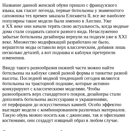
Название данной женской обуви пришло с французского
языка, как гласит легенда, первые ботильоны у знаменитого
сапожника тех времен заказала Елизавета II, все же наиболее
популярны такие модели были именно в Англии. Уже
в XX веке они начали терять свою актуальность, когда модные
дома стали создавать сапоги разного вида. Незаслуженно
забытые ботильоны дизайнеры вернули на подиум уже в XXI
веке. Множество модификаций разработано не было,
вершители моды оставили верх классическим, добавив лишь
несколько деталей, а вот подошва и каблуки претерпели
изменения.
Ввиду такого разнообразия нижней части можно найти
ботильоны на каблуке самой разной формы и танкетке разной
высоты. Последней модной тенденцией сегодня являются
ботильоны на тракторной подошве, которые активно
конкурируют с классическими моделями. Чтобы
разнообразить верх стандартного покроя, дизайнеры стали
дополнять ботильоны аксессуарами и украшениями,
от перфорации до искусственных камней. Особо эффектно
выглядят модели с комбинированием различных материалов.
Такую обувь можно носить как с джинсами, так и офисными
костюмами, они создадут изящный образ в любом случае.