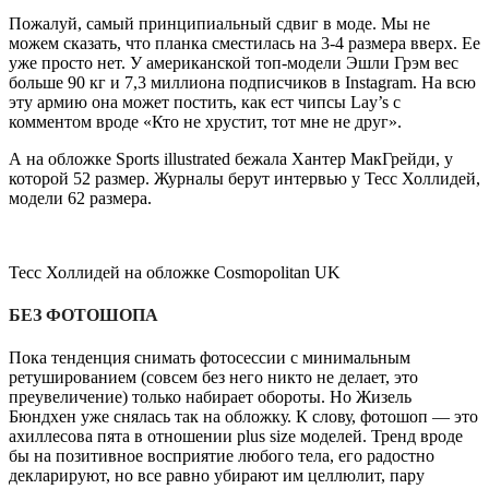
Пожалуй, самый принципиальный сдвиг в моде. Мы не
можем сказать, что планка сместилась на 3-4 размера вверх. Ее
уже просто нет. У американской топ-модели Эшли Грэм вес
больше 90 кг и 7,3 миллиона подписчиков в Instagram. На всю
эту армию она может постить, как ест чипсы Lay’s с
комментом вроде «Кто не хрустит, тот мне не друг».
А на обложке Sports illustrated бежала Хантер МакГрейди, у
которой 52 размер. Журналы берут интервью у Тесс Холлидей,
модели 62 размера.
Тесс Холлидей на обложке Cosmopolitan UK
БЕЗ ФОТОШОПА
Пока тенденция снимать фотосессии с минимальным
ретушированием (совсем без него никто не делает, это
преувеличение) только набирает обороты. Но Жизель
Бюндхен уже снялась так на обложку. К слову, фотошоп — это
ахиллесова пята в отношении plus size моделей. Тренд вроде
бы на позитивное восприятие любого тела, его радостно
декларируют, но все равно убирают им целлюлит, пару