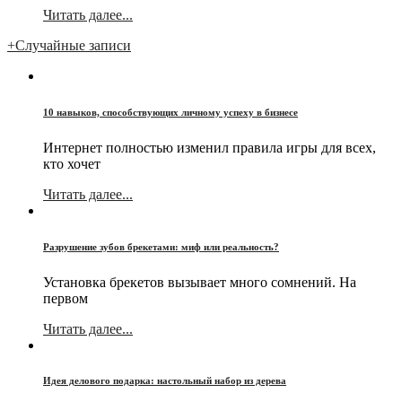
Читать далее...
+
Случайные записи
10 навыков, способствующих личному успеху в бизнесе
Интернет полностью изменил правила игры для всех,
кто хочет
Читать далее...
Разрушение зубов брекетами: миф или реальность?
Установка брекетов вызывает много сомнений. На
первом
Читать далее...
Идея делового подарка: настольный набор из дерева