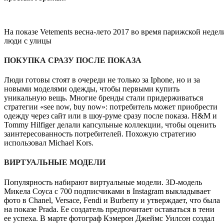
На показе Vetements весна-лето 2017 во время парижской неде
люди с улицы
ПОКУПКА СРАЗУ ПОСЛЕ ПОКАЗА
Люди готовы стоят в очереди не только за Iphone, но и за
новыми моделями одежды, чтобы первыми купить
уникальную вещь. Многие бренды стали придерживаться
стратегии «see now, buy now»: потребитель может приобрести
одежду через сайт или в шоу-руме сразу после показа. Н&М и
Tommy Hilfiger делали капсульные коллекции, чтобы оценить
заинтересованность потребителей. Похожую стратегию
использовал Michael Kors.
ВИРТУАЛЬНЫЕ МОДЕЛИ
Популярность набирают виртуальные модели. 3D-модель
Микела Соуса с 700 подписчиками в Instagram выкладывает
фото в Chanel, Versace, Fendi и Burberry и утверждает, что была
на показе Prada. Ее создатель предпочитает оставаться в тени
ее успеха. В марте фотограф Кэмерон Джеймс Уилсон создал