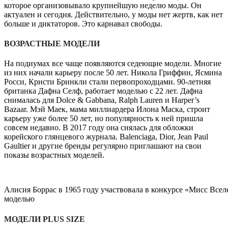
которое организовывало крупнейшую неделю моды. Он
актуален и сегодня. Действительно, у моды нет жертв, как нет
больше и диктаторов. Это карнавал свободы.
ВОЗРАСТНЫЕ МОДЕЛИ
На подиумах все чаще появляются седеющие модели. Многие
из них начали карьеру после 50 лет. Никола Гриффин, Ясмина
Росси, Кристи Бринкли стали первопроходцами. 90-летняя
британка Дафна Селф, работает моделью с 22 лет. Дафна
снималась для Dolce & Gabbana, Ralph Lauren и Harper’s
Bazaar. Мэй Маек, мама миллиардера Илона Маска, строит
карьеру уже более 50 лет, но популярность к ней пришла
совсем недавно. В 2017 году она снялась для обложки
корейского глянцевого журнала. Balenciaga, Dior, Jean Paul
Gaultier и другие бренды регулярно приглашают на свои
показы возрастных моделей.
Алисия Боррас в 1965 году участвовала в конкурсе «Мисс Вселе
моделью
МОДЕЛИ PLUS SIZE