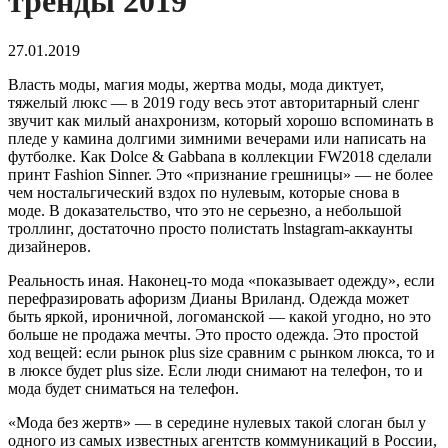
тренды 2019
27.01.2019
Власть моды, магия моды, жертва моды, мода диктует,
тяжелый люкс — в 2019 году весь этот авторитарный сленг
звучит как милый анахронизм, который хорошо вспоминать в
пледе у камина долгими зимними вечерами или написать на
футболке. Как Dolce & Gabbana в коллекции FW2018 сделали
принт Fashion Sinner. Это «признание грешницы» — не более
чем ностальгический вздох по нулевым, которые снова в
моде. В доказательство, что это не серьезно, а небольшой
троллинг, достаточно просто полистать lnstagram-аккаунты
дизайнеров.
Реальность иная. Наконец-то мода «показывает одежду», если
перефразировать афоризм Дианы Вриланд. Одежда может
быть яркой, ироничной, логоманской — какой угодно, но это
больше не продажа мечты. Это просто одежда. Это простой
ход вещей: если рынок plus size сравним с рынком люкса, то и
в люксе будет plus size. Если люди снимают на телефон, то и
мода будет сниматься на телефон.
«Мода без жертв» — в середине нулевых такой слоган был у
одного из самых известных агентств коммуникаций в России,