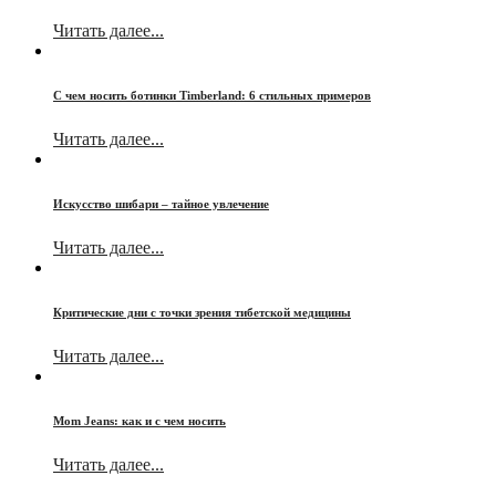
Читать далее...
С чем носить ботинки Timberland: 6 стильных примеров
Читать далее...
Искусство шибари – тайное увлечение
Читать далее...
Критические дни с точки зрения тибетской медицины
Читать далее...
Mom Jeans: как и с чем носить
Читать далее...