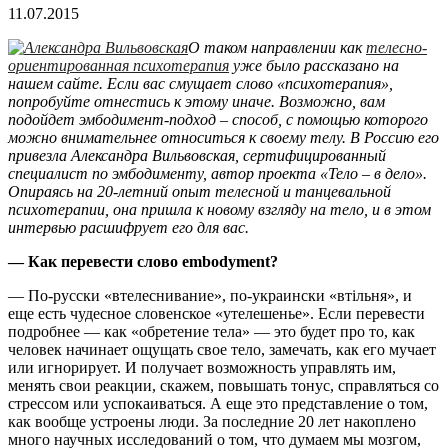
11.07.2015
О таком направлении как
телесно-
ориентированная психотерапия
уже было рассказано на
нашем сайте. Если вас смущает слово «психотерапия»,
попробуйте отнестись к этому иначе. Возможно, вам
подойдет эмбодимент-подход – способ, с помощью которого
можно внимательнее относиться к своему телу. В Россию его
привезла Александра Вильвовская, сертифицированный
специалист по эмбодименту, автор проекта «Тело – в дело».
Опираясь на 20-летний опыт телесной и танцевальной
психотерапии, она пришла к новому взгляду на тело, и в этом
интервью расшифрует его для вас.
— Как перевести слово embodyment?
— По-русски «втелеснивание», по-украински «втiльня», и
еще есть чудесное словенское «утелешенье». Если перевести
подробнее — как «обретение тела» — это будет про то, как
человек начинает ощущать свое тело, замечать, как его мучает
или игнорирует. И получает возможность управлять им,
менять свои реакции, скажем, повышать тонус, справляться со
стрессом или успокаиваться. А еще это представление о том,
как вообще устроены люди. За последние 20 лет накоплено
много научных исследований о том, что думаем мы мозгом,