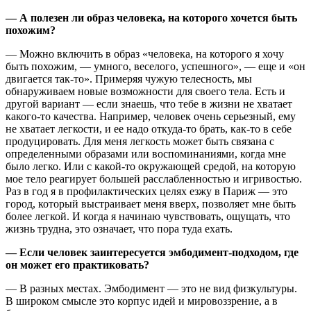
— А полезен ли образ человека, на которого хочется быть
похожим?
— Можно включить в образ «человека, на которого я хочу
быть похожим, — умного, веселого, успешного», — еще и «он
двигается так-то». Примеряя чужую телесность, мы
обнаруживаем новые возможности для своего тела. Есть и
другой вариант — если знаешь, что тебе в жизни не хватает
какого-то качества. Например, человек очень серьезный, ему
не хватает легкости, и ее надо откуда-то брать, как-то в себе
продуцировать. Для меня легкость может быть связана с
определенными образами или воспоминаниями, когда мне
было легко. Или с какой-то окружающей средой, на которую
мое тело реагирует большей расслабленностью и игривостью.
Раз в год я в профилактических целях езжу в Париж — это
город, который выстраивает меня вверх, позволяет мне быть
более легкой. И когда я начинаю чувствовать, ощущать, что
жизнь трудна, это означает, что пора туда ехать.
— Если человек заинтересуется эмбодимент-подходом, где
он может его практиковать?
— В разных местах. Эмбодимент — это не вид физкультуры.
В широком смысле это корпус идей и мировоззрение, а в