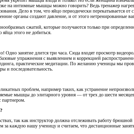
время укрепит мышцы входа и только! Но если женщина изначаль
узке на интимные мышцы можно говорить? Ведь тренажер нагрева
льзования. Дело в том, что яйцо периодически перекатывается о
енние органы создают давление, и от этого нетренированные ва
нообразных сжатий, которые получаются только при определен
 яйца этого не добиться.
! Одно занятие длится три часа. Сюда входят просмотр видео
е базовые упражнения с выявлением и коррекцией распростране
билдинга, практические медитации. По желанию ученицы мы про
ры и последовательность.
ликатных проблем, например таких, как устранение непроизвольн
ляемые мышцы до элитарного уровня — от трех до шести месяцев
с партнером.
?
ствах, так как инструктор должна отслеживать работу брюшной
аем за каждую нашу ученицу и считаем, что дистанционные зан