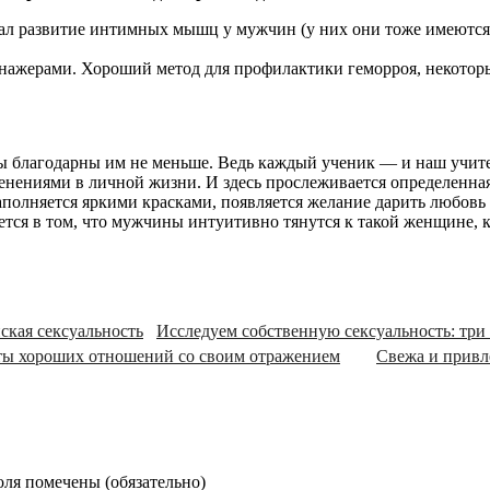
л развитие интимных мышц у мужчин (у них они тоже имеются)
ажерами. Хороший метод для профилактики геморроя, некоторы
ы благодарны им не меньше. Ведь каждый ученик — и наш учит
енениями в личной жизни. И здесь прослеживается определенна
полняется яркими красками, появляется желание дарить любовь 
ся в том, что мужчины интуитивно тянутся к такой женщине, к т
Исследуем собственную сексуальность: три
еты хороших отношений со своим отражением
Свежа и привле
оля помечены (
обязательно
)