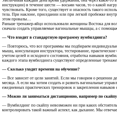
Увеличивая каждый день время удержания, она через какое-то 
инструкции) в течение шести — восьми часов, то о какой нагр
чувствовать. Кроме того, существует и опасность такого испо
тела. При наклоне, приседании или при легкой пробежке внутр
этом провалы…
Раньше тренажер-яйцо использовали женщины Востока для вол
сначала создать управляемые вагинальные мышцы, а с помощью
— Что входит в стандартную программу вумбилдинга?
— Повторюсь, что все программы мы подбираем индивидуально
мышц, консультация инструктора, тестирование, практически
учетом целей и исходного состояния, отработка навыков вум
каждого этапа вумбилдинга существуют определенные тренаже
— Сколько уходит времени на обучение?
— Все зависит от цели занятий. Если мы говорим о решении де
месяца. А если мы хотим создать и развить вагинальные управ
ежедневных практических тренировок и закрепления навыков 
— Можно ли заниматься дистанционно, например по скайпу
— Вумбилдинг по скайпу невозможен ни при каких обстоятель
контролировать такой важный аспект, как дыхание. Мы отвеч