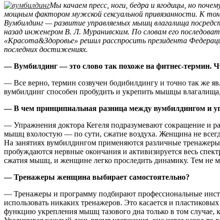
Мы качаем пресс, ноги, бедра и ягодицы, но поч
мощным фактором мужской сексуальной привязанности. К тому
Вумбилдинг — развитие управляемых мышц влагалища посредст
назад инженером В. Л. Муранивским. По словам его последоват
«Красота&Здоровье» решил расспросить президента Федерации
последних достижениях.
— Вумбилдинг — это слово так похоже на фитнес-термин. Ч
— Все верно, термин созвучен бодибилдингу и точно так же 
вумбилдинг способен пробудить и укрепить мышцы влагалища,
— В чем принципиальная разница между вумбилдингом и 
— Упражнения доктора Кегеля подразумевают сокращение и ра
мышц вхолостую — по сути, сжатие воздуха. Женщина не всегд
На занятиях вумбилдингом применяются различные тренажеры,
пробуждаются нервные окончания и активизируется весь спект
сжатия мышц, и женщине легко проследить динамику. Тем не м
— Тренажеры женщина выбирает самостоятельно?
— Тренажеры и программу подбирают профессиональные инстр
использовать никаких тренажеров. Это касается и пластиковых
функцию укрепления мышц тазового дна только в том случае, к