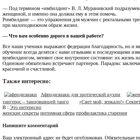
— Под термином «имбилдинг» В. Л. Муранивский подразумева
женщиной, и именно она должна ему в этом помочь.
Римбилдинг — это упражнения для мужчин с ректальными трен
при малоподвижном образе жизни.
— Что вам особенно дорого в вашей работе?
Все наши ученики выражают федерации благодарность, но и м
обучение всегда делятся с нами отзывами и последующими изм
вумбилдингом, меняют свое внутреннее состояние: их жизнь на
Одинокие обязательно встречают партнеров. Парадокс заключает
красочной и счастливой.
Также интересно:
Афродизиаки для эротической кухни
тангерос – танцовщицей танго
«Свет мой, зеркало!» Секр
В :
Это интересно
женские секреты
интимная сфера
профилактика старения
Напишите комментарий
Ваш электронный адрес не будет опубликован. Обязательные п