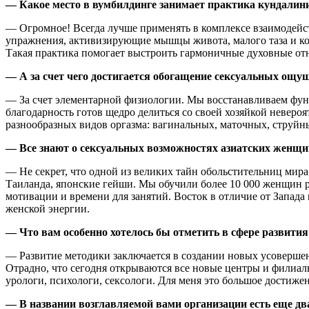
— Какое место в вумбилдинге занимает практика кундалин
— Огромное! Всегда лучше применять в комплексе взаимодейст
упражнения, активизирующие мышцы живота, малого таза и ко
Такая практика помогает выстроить гармоничные духовные от
— А за счет чего достигается обогащение сексуальных ощу
— За счет элементарной физиологии. Мы восстанавливаем фун
благодарность готов щедро делиться со своей хозяйкой невер
разнообразных видов оргазма: вагинальных, маточных, струйн
— Все знают о сексуальных возможностях азиатских женщи
— Не секрет, что одной из великих тайн обольстительниц ми
Таиланда, японские гейши. Мы обучили более 10 000 женщин р
мотивации и времени для занятий. Восток в отличие от Запада
женской энергии.
— Что вам особенно хотелось бы отметить в сфере развити
— Развитие методики заключается в создании новых усоверше
Отрадно, что сегодня открываются все новые центры и филиалы
урологи, психологи, сексологи. Для меня это большое достиже
— В названии возглавляемой вами организации есть еще дв