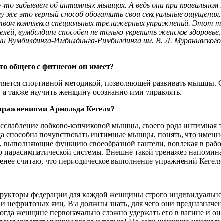
ему-то забываем об интимных мышцах. А ведь они при правильном
 же это верный способ обогатить свои сексуальные ощущения.
вом комплекса специальных тренажерных упражнений. Этот терм
елей, вумбилдинг способен не только укрепить женское здоровье
 Вумбилдинга-Имбилдинга-Римбилдинга им. В. Л. Муранивского
то общего с фитнесом он имеет?
является спортивной методикой, позволяющей развивать мышцы
 а также научить женщину осознанно ими управлять.
упражнениями Арнольда Кегеля?
сслабление лобково-копчиковой мышцы, своего рода интимная з
а способна почувствовать интимные мышцы, понять, что именно 
 выполняющие функцию своеобразной гантели, вовлекая в рабо
р парасимпатической системы. Внешне такой тренажер напоминае
енее считаю, что периодическое выполнение упражнений Кегеля
укторы федерации для каждой женщины строго индивидуально. 
 и нефритовых яиц. Вы должны знать, для чего они предназначе
огда женщине первоначально сложно удержать его в вагине и она