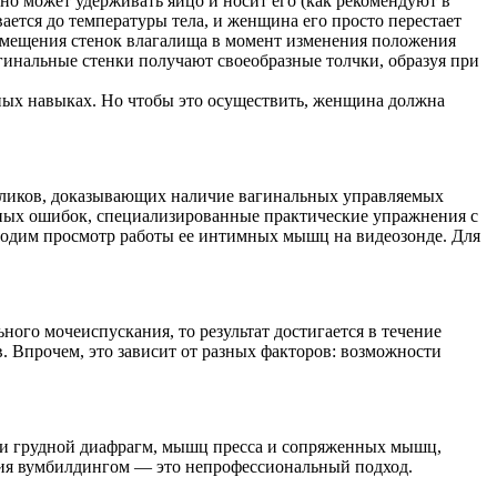
но может удерживать яйцо и носит его (как рекомендуют в
ется до температуры тела, и женщина его просто перестает
т смещения стенок влагалища в момент изменения положения
гинальные стенки получают своеобразные толчки, образуя при
ных навыках. Но чтобы это осуществить, женщина должна
роликов, доказывающих наличие вагинальных управляемых
нных ошибок, специализированные практические упражнения с
водим просмотр работы ее интимных мышц на видеозонде. Для
ого мочеиспускания, то результат достигается в течение
. Впрочем, это зависит от разных факторов: возможности
 и грудной диафрагм, мышц пресса и сопряженных мышц,
ятия вумбилдингом — это непрофессиональный подход.