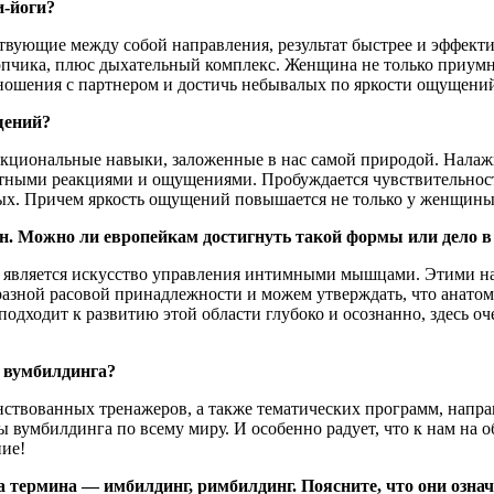
и-йоги?
вующие между собой направления, результат быстрее и эффекти
пчика, плюс дыхательный комплекс. Женщина не только приумно
ношения с партнером и достичь небывалых по яркости ощущени
щений?
кциональные навыки, заложенные в нас самой природой. Налажи
оятными реакциями и ощущениями. Пробуждается чувствительнос
ых. Причем яркость ощущений повышается не только у женщины, 
н. Можно ли европейкам достигнуть такой формы или дело в
ра является искусство управления интимными мышцами. Этими 
азной расовой принадлежности и можем утверждать, что анатоми
 подходит к развитию этой области глубоко и осознанно, здесь
я вумбилдинга?
нствованных тренажеров, а также тематических программ, напр
 вумбилдинга по всему миру. И особенно радует, что к нам на 
ние!
а термина — имбилдинг, римбилдинг. Поясните, что они озна