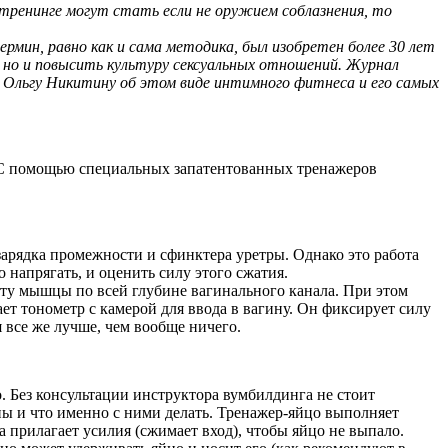
 тренинге могут стать если не оружием соблазнения, то
ин, равно как и сама методика, был изобретен более 30 лет
, но и повысить культуру сексуальных отношений. Журнал
 Ольгу Никитину об этом виде интимного фитнеса и его самых
. С помощью специальных запатентованных тренажеров
арядка промежности и сфинктера уретры. Однако это работа
напрягать, и оценить силу этого сжатия.
ту мышцы по всей глубине вагинального канала. При этом
т тонометр с камерой для ввода в вагину. Он фиксирует силу
 все же лучше, чем вообще ничего.
Без консультации инструктора вумбилдинга не стоит
ны и что именно с ними делать. Тренажер-яйцо выполняет
 прилагает усилия (сжимает вход), чтобы яйцо не выпало.