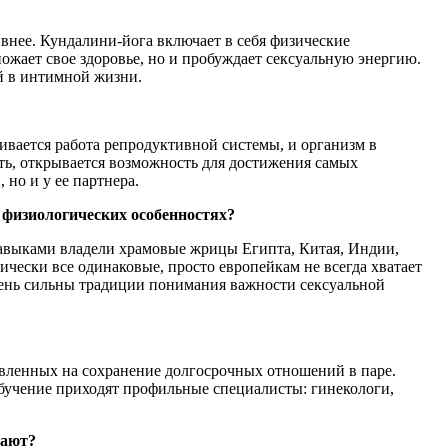
внее. Кундалини-йога включает в себя физические
жает свое здоровье, но и пробуждает сексуальную энергию.
й в интимной жизни.
вается работа репродуктивной системы, и организм в
ть, открывается возможность для достижения самых
но и у ее партнера.
 физиологических особенностях?
навыками владели храмовые жрицы Египта, Китая, Индии,
чески все одинаковые, просто европейкам не всегда хватает
 очень сильны традиции понимания важности сексуальной
авленных на сохранение долгосрочных отношений в паре.
обучение приходят профильные специалисты: гинекологи,
чают?